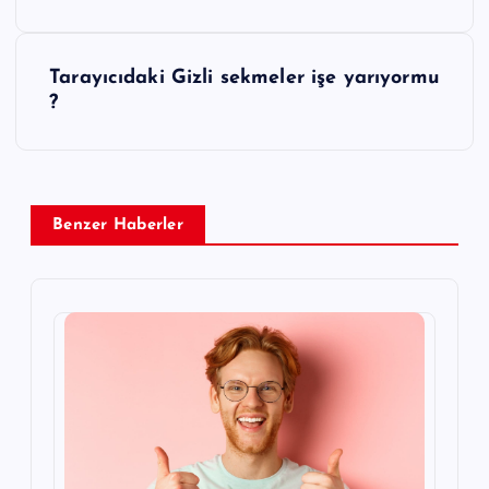
a
z
Tarayıcıdaki Gizli sekmeler işe yarıyormu
?
ı
g
e
Benzer Haberler
z
i
n
m