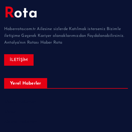
Rota
Haberrota.com.tr Ailesine sizlerde Katılmak isterseniz Bizimle
iletişime Geçerek Kariyer olanaklarımızdan Faydalanabilirsiniz.
Antalya'nın Rotası Haber Rota
İLETİŞİM
Yerel Haberler
Akseki Haberleri
Aktüel
Alanya Haberleri
Antalya Haberleri